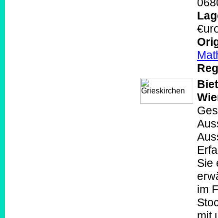
068
Lag
€ur
Orig
Mat
Reg
Bie
Wi
Gesu
Auss
Aus
Erfa
Sie 
erwä
im 
Stoc
mit 