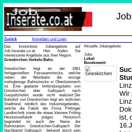
Job
Zurück
Anmelden und Login
Das kostenlose Jobangebote auf
Aktuelle Jobangebote:
Job.Inserate.co.at. Hier finden Sie
Jobs:
interessante Angebote aus ihrer Region.
Lokal:
Grieskirchen.Verkehr.Bahn.
Bundesweit:
Suc
Grieskirchen liegt an der 1861
fertiggestellten Passauerstrecke, welche
Stu
neben der Westbahn die einzige
mehrgleisige Bahnstrecke in Oberösterreich
Linz
ist. Eine geplante Verbindungsbahn von
Grieskirchen über Gallspach nach
Wir 
Gaspoltshofen wurde nicht realisiert.Der
Bahnhof von Grieskirchen liegt am östlichen
Linz
Stadtrand, nördlich des Industriegeländes,
Dok
welche die Fabrik der Firma Pöttinger
Landtechnik sowie die etwas kleinere Fröling
ist,
Heizkesselfabrik prägen. Historisch
begründet ist auch der Name der
16.
Bahnstation: Grieskirchen-Gallspach. Der
Nachbarort Gallspach - bekannt durch sein