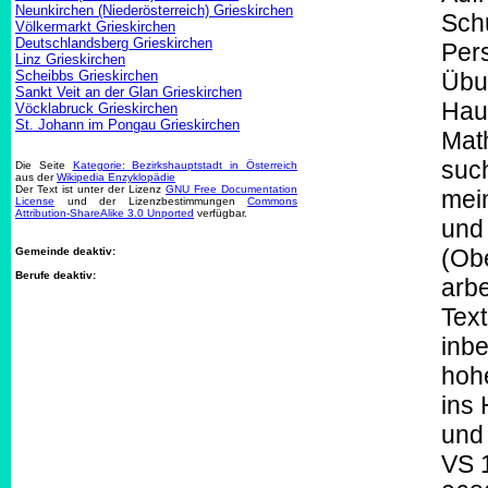
Neunkirchen (Niederösterreich) Grieskirchen
Schu
Völkermarkt Grieskirchen
Deutschlandsberg Grieskirchen
Pers
Linz Grieskirchen
Scheibbs Grieskirchen
Übu
Sankt Veit an der Glan Grieskirchen
Hau
Vöcklabruck Grieskirchen
St. Johann im Pongau Grieskirchen
Math
such
Die Seite
Kategorie: Bezirkshauptstadt in Österreich
aus der
Wikipedia Enzyklopädie
Der Text ist unter der Lizenz
GNU Free Documentation
mei
License
und der Lizenzbestimmungen
Commons
Attribution-ShareAlike 3.0 Unported
verfügbar.
und 
(Obe
Gemeinde deaktiv:
Berufe deaktiv:
arb
Text
inbe
hoh
ins
und
VS 1