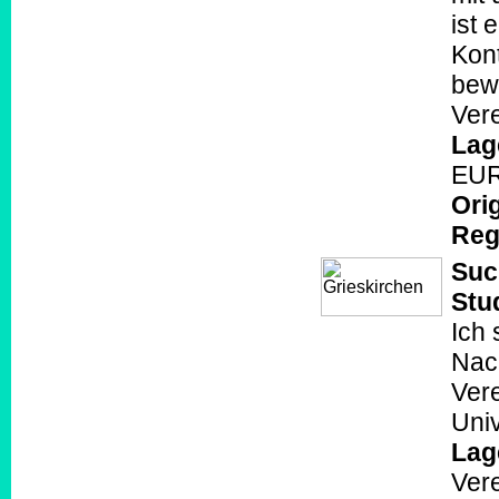
ist 
Kon
bew
Ver
Lag
EU
Orig
Reg
Suc
Stu
Ich 
Nach
Vere
Univ
Lag
Ver