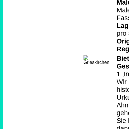
Mal
Mal
Fas
Lag
pro
Orig
Reg
Biet
Ges
1.,I
Wir 
hist
Urk
Ahn
geh
Sie 
dann