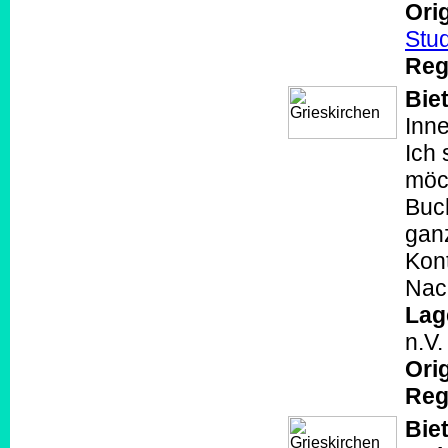
Orig
Stu
Reg
Biet
Inne
Ich 
möc
Buc
gan
Kon
Nach
Lag
n.V
Orig
Reg
Biet