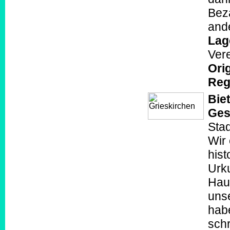
Bez
ande
Lag
Ver
Orig
Reg
Biet
Ges
Stad
Wir 
hist
Urk
Haus
uns
habe
schr