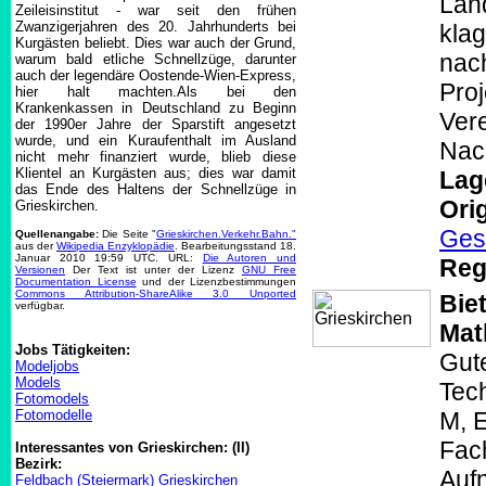
Lan
Zeileisinstitut - war seit den frühen
Zwanzigerjahren des 20. Jahrhunderts bei
kla
Kurgästen beliebt. Dies war auch der Grund,
nach
warum bald etliche Schnellzüge, darunter
auch der legendäre Oostende-Wien-Express,
Proj
hier halt machten.Als bei den
Krankenkassen in Deutschland zu Beginn
Vere
der 1990er Jahre der Sparstift angesetzt
wurde, und ein Kuraufenthalt im Ausland
Nach
nicht mehr finanziert wurde, blieb diese
Klientel an Kurgästen aus; dies war damit
Lag
das Ende des Haltens der Schnellzüge in
Orig
Grieskirchen.
Ges
Quellenangabe:
Die Seite "
Grieskirchen.Verkehr.Bahn."
aus der
Wikipedia Enzyklopädie
. Bearbeitungsstand 18.
Januar 2010 19:59 UTC. URL:
Die Autoren und
Reg
Versionen
Der Text ist unter der Lizenz
GNU Free
Documentation License
und der Lizenzbestimmungen
Commons Attribution-ShareAlike 3.0 Unported
Bie
verfügbar.
Mat
Jobs Tätigkeiten:
Gute
Modeljobs
Models
Tech
Fotomodels
Fotomodelle
M, 
Fac
Interessantes von Grieskirchen: (II)
Bezirk:
Auf
Feldbach (Steiermark) Grieskirchen