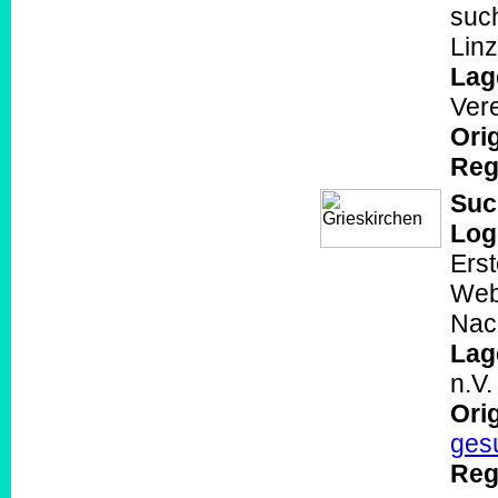
suc
Linz
Lag
Ver
Orig
Reg
Suc
Log
Ers
Webd
Nach
Lag
n.V
Orig
ges
Reg