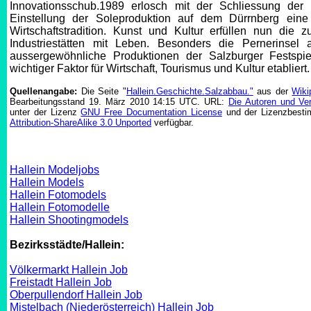
Innovationsschub.1989 erlosch mit der Schliessung der
Einstellung der Soleproduktion auf dem Dürrnberg eine 
Wirtschaftstradition. Kunst und Kultur erfüllen nun die 
Industriestätten mit Leben. Besonders die Pernerinsel a
aussergewöhnliche Produktionen der Salzburger Festspie
wichtiger Faktor für Wirtschaft, Tourismus und Kultur etabliert.
Quellenangabe:
Die Seite "
Hallein.Geschichte.Salzabbau."
aus der
Wiki
Bearbeitungsstand 19. März 2010 14:15 UTC. URL:
Die Autoren und Ve
unter der Lizenz
GNU Free Documentation License
und der Lizenzbes
Attribution-ShareAlike 3.0 Unported
verfügbar.
Hallein Modeljobs
Hallein Models
Hallein Fotomodels
Hallein Fotomodelle
Hallein Shootingmodels
Bezirksstädte/Hallein:
Völkermarkt Hallein Job
Freistadt Hallein Job
Oberpullendorf Hallein Job
Mistelbach (Niederösterreich) Hallein Job