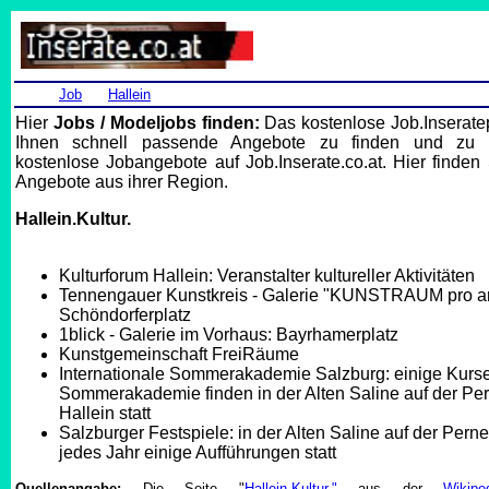
Job
Hallein
Hier
Jobs / Modeljobs finden:
Das kostenlose Job.Inseratep
Ihnen schnell passende Angebote zu finden und zu i
kostenlose Jobangebote auf Job.Inserate.co.at. Hier finden 
Angebote aus ihrer Region.
Hallein.Kultur.
Kulturforum Hallein: Veranstalter kultureller Aktivitäten
Tennengauer Kunstkreis - Galerie "KUNSTRAUM pro ar
Schöndorferplatz
1blick - Galerie im Vorhaus: Bayrhamerplatz
Kunstgemeinschaft FreiRäume
Internationale Sommerakademie Salzburg: einige Kurse
Sommerakademie finden in der Alten Saline auf der Per
Hallein statt
Salzburger Festspiele: in der Alten Saline auf der Perne
jedes Jahr einige Aufführungen statt
Quellenangabe:
Die Seite "
Hallein.Kultur."
aus der
Wikip