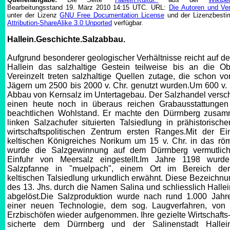
Bearbeitungsstand 19. März 2010 14:15 UTC. URL:
Die Autoren und Ve
unter der Lizenz
GNU Free Documentation License
und der Lizenzbes
Attribution-ShareAlike 3.0 Unported
verfügbar.
Hallein.Geschichte.Salzabbau.
Aufgrund besonderer geologischer Verhältnisse reicht auf d
Hallein das salzhaltige Gestein teilweise bis an die Ob
Vereinzelt treten salzhaltige Quellen zutage, die schon von
Jägern um 2500 bis 2000 v. Chr. genutzt wurden.Um 600 v.
Abbau von Kernsalz im Untertagebau. Der Salzhandel versch
einen heute noch in überaus reichen Grabausstattunge
beachtlichen Wohlstand. Er machte den Dürrnberg zusa
linken Salzachufer situierten Talsiedlung in prähistorisch
wirtschaftspolitischen Zentrum ersten Ranges.Mit der Ei
keltischen Königreiches Norikum um 15 v. Chr. in das röm
wurde die Salzgewinnung auf dem Dürrnberg vermutlich
Einfuhr von Meersalz eingestellt.Im Jahre 1198 wurde
Salzpfanne in "muelpach", einem Ort im Bereich de
keltischen Talsiedlung urkundlich erwähnt. Diese Bezeichnu
des 13. Jhs. durch die Namen Salina und schliesslich Hallei
abgelöst.Die Salzproduktion wurde nach rund 1.000 Jahren
einer neuen Technologie, dem sog. Laugverfahren, von
Erzbischöfen wieder aufgenommen. Ihre gezielte Wirtschafts-
sicherte dem Dürrnberg und der Salinenstadt Hallei