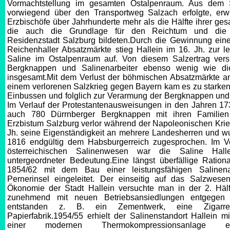
Vormachtstellung im gesamten Ostalpenraum. Aus dem S
vorwiegend über den Transportweg Salzach erfolgte, erwir
Erzbischöfe über Jahrhunderte mehr als die Hälfte ihrer ges
die auch die Grundlage für den Reichtum und die 
Residenzstadt Salzburg bildeten.Durch die Gewinnung eine
Reichenhaller Absatzmärkte stieg Hallein im 16. Jh. zur le
Saline im Ostalpenraum auf. Von diesem Salzertrag vers
Bergknappen und Salinenarbeiter ebenso wenig wie die
insgesamt.Mit dem Verlust der böhmischen Absatzmärkte an
einem verlorenen Salzkrieg gegen Bayern kam es zu starken 
Einbussen und folglich zur Verarmung der Bergknappen und 
Im Verlauf der Protestantenausweisungen in den Jahren 17
auch 780 Dürrnberger Bergknappen mit ihren Familie
Erzbistum Salzburg verlor während der Napoleonischen Krie
Jh. seine Eigenständigkeit an mehrere Landesherren und wu
1816 endgültig dem Habsburgerreich zugesprochen. Im 
österreichischen Salinenwesen war die Saline Hall
untergeordneter Bedeutung.Eine längst überfällige Ration
1854/62 mit dem Bau einer leistungsfähigen Salinen
Pernerinsel eingeleitet. Der einseitig auf das Salzwesen
Ökonomie der Stadt Hallein versuchte man in der 2. Hälf
zunehmend mit neuen Betriebsansiedlungen entgegen
entstanden z. B. ein Zementwerk, eine Zigarr
Papierfabrik.1954/55 erhielt der Salinenstandort Hallein mi
einer modernen Thermokompressionsanlage e