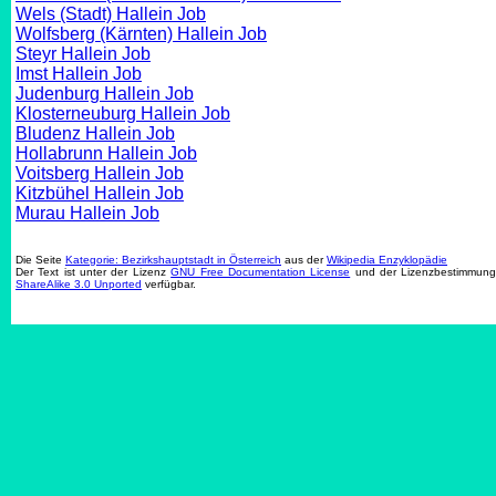
Wels (Stadt) Hallein Job
Wolfsberg (Kärnten) Hallein Job
Steyr Hallein Job
Imst Hallein Job
Judenburg Hallein Job
Klosterneuburg Hallein Job
Bludenz Hallein Job
Hollabrunn Hallein Job
Voitsberg Hallein Job
Kitzbühel Hallein Job
Murau Hallein Job
Die Seite
Kategorie: Bezirkshauptstadt in Österreich
aus der
Wikipedia Enzyklopädie
Der Text ist unter der Lizenz
GNU Free Documentation License
und der Lizenzbestimmun
ShareAlike 3.0 Unported
verfügbar.