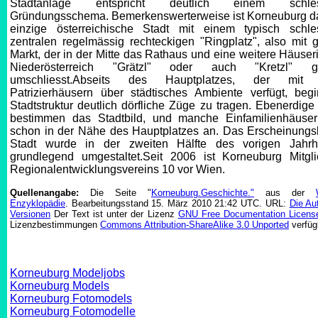
Stadtanlage entspricht deutlich einem schles
Gründungsschema. Bemerkenswerterweise ist Korneuburg da
einzige österreichische Stadt mit einem typisch schle
zentralen regelmässig rechteckigen "Ringplatz", also mit 
Markt, der in der Mitte das Rathaus und eine weitere Häuseri
Niederösterreich "Grätzl" oder auch "Kretzl" ge
umschliesst.Abseits des Hauptplatzes, der mit 
Patrizierhäusern über städtisches Ambiente verfügt, begi
Stadtstruktur deutlich dörfliche Züge zu tragen. Ebenerdig
bestimmen das Stadtbild, und manche Einfamilienhäuser
schon in der Nähe des Hauptplatzes an. Das Erscheinungsb
Stadt wurde in der zweiten Hälfte des vorigen Jahrh
grundlegend umgestaltet.Seit 2006 ist Korneuburg Mitgl
Regionalentwicklungsvereins 10 vor Wien.
Quellenangabe:
Die Seite "
Korneuburg.Geschichte."
aus der
Enzyklopädie
. Bearbeitungsstand 15. März 2010 21:42 UTC. URL:
Die Au
Versionen
Der Text ist unter der Lizenz
GNU Free Documentation Licens
Lizenzbestimmungen
Commons Attribution-ShareAlike 3.0 Unported
verfüg
Korneuburg Modeljobs
Korneuburg Models
Korneuburg Fotomodels
Korneuburg Fotomodelle