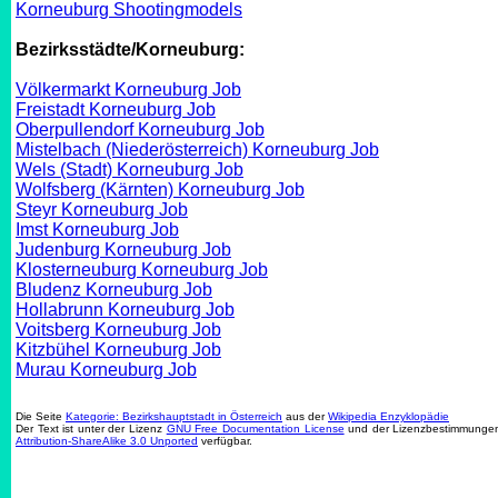
Korneuburg Shootingmodels
Bezirksstädte/Korneuburg:
Völkermarkt Korneuburg Job
Freistadt Korneuburg Job
Oberpullendorf Korneuburg Job
Mistelbach (Niederösterreich) Korneuburg Job
Wels (Stadt) Korneuburg Job
Wolfsberg (Kärnten) Korneuburg Job
Steyr Korneuburg Job
Imst Korneuburg Job
Judenburg Korneuburg Job
Klosterneuburg Korneuburg Job
Bludenz Korneuburg Job
Hollabrunn Korneuburg Job
Voitsberg Korneuburg Job
Kitzbühel Korneuburg Job
Murau Korneuburg Job
Die Seite
Kategorie: Bezirkshauptstadt in Österreich
aus der
Wikipedia Enzyklopädie
Der Text ist unter der Lizenz
GNU Free Documentation License
und der Lizenzbestimmung
Attribution-ShareAlike 3.0 Unported
verfügbar.