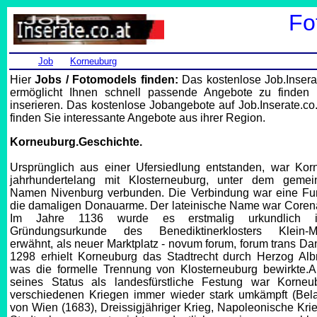
Fo
Job
Korneuburg
Hier
Jobs / Fotomodels finden:
Das kostenlose Job.Insera
ermöglicht Ihnen schnell passende Angebote zu finden
inserieren. Das kostenlose Jobangebote auf Job.Inserate.co.
finden Sie interessante Angebote aus ihrer Region.
Korneuburg.Geschichte.
Ursprünglich aus einer Ufersiedlung entstanden, war Kor
jahrhundertelang mit Klosterneuburg, unter dem geme
Namen Nivenburg verbunden. Die Verbindung war eine Fur
die damaligen Donauarme. Der lateinische Name war Coren
Im Jahre 1136 wurde es erstmalig urkundlich 
Gründungsurkunde des Benediktinerklosters Klein-Ma
erwähnt, als neuer Marktplatz - novum forum, forum trans D
1298 erhielt Korneuburg das Stadtrecht durch Herzog Albre
was die formelle Trennung von Klosterneuburg bewirkte.A
seines Status als landesfürstliche Festung war Korneu
verschiedenen Kriegen immer wieder stark umkämpft (Bel
von Wien (1683), Dreissigjähriger Krieg, Napoleonische Kri