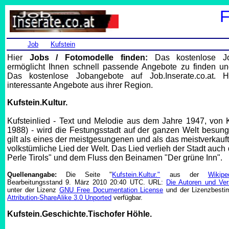
F
Job
Kufstein
Hier
Jobs / Fotomodelle finden:
Das kostenlose Job.
ermöglicht Ihnen schnell passende Angebote zu finden und
Das kostenlose Jobangebote auf Job.Inserate.co.at. H
interessante Angebote aus ihrer Region.
Kufstein.Kultur.
Kufsteinlied - Text und Melodie aus dem Jahre 1947, von 
1988) - wird die Festungsstadt auf der ganzen Welt besun
gilt als eines der meistgesungenen und als das meistverkauft
volkstümliche Lied der Welt. Das Lied verlieh der Stadt auch
Perle Tirols" und dem Fluss den Beinamen "Der grüne Inn".
Quellenangabe:
Die Seite "
Kufstein.Kultur."
aus der
Wikip
Bearbeitungsstand 9. März 2010 20:40 UTC. URL:
Die Autoren und Ver
unter der Lizenz
GNU Free Documentation License
und der Lizenzbest
Attribution-ShareAlike 3.0 Unported
verfügbar.
Kufstein.Geschichte.Tischofer Höhle.