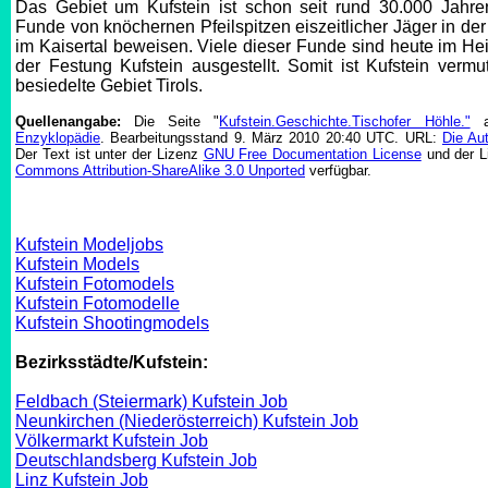
Das Gebiet um Kufstein ist schon seit rund 30.000 Jahren
Funde von knöchernen Pfeilspitzen eiszeitlicher Jäger in der
im Kaisertal beweisen. Viele dieser Funde sind heute im 
der Festung Kufstein ausgestellt. Somit ist Kufstein vermut
besiedelte Gebiet Tirols.
Quellenangabe:
Die Seite "
Kufstein.Geschichte.Tischofer Höhle."
a
Enzyklopädie
. Bearbeitungsstand 9. März 2010 20:40 UTC. URL:
Die Au
Der Text ist unter der Lizenz
GNU Free Documentation License
und der L
Commons Attribution-ShareAlike 3.0 Unported
verfügbar.
Kufstein Modeljobs
Kufstein Models
Kufstein Fotomodels
Kufstein Fotomodelle
Kufstein Shootingmodels
Bezirksstädte/Kufstein:
Feldbach (Steiermark) Kufstein Job
Neunkirchen (Niederösterreich) Kufstein Job
Völkermarkt Kufstein Job
Deutschlandsberg Kufstein Job
Linz Kufstein Job