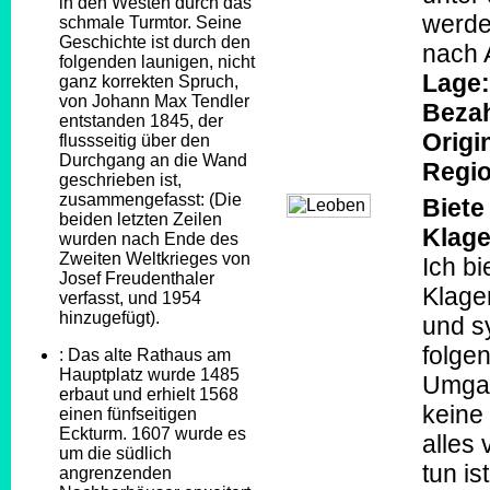
in den Westen durch das
werde
schmale Turmtor. Seine
Geschichte ist durch den
nach 
folgenden launigen, nicht
Lage:
ganz korrekten Spruch,
von Johann Max Tendler
Beza
entstanden 1845, der
Origi
flussseitig über den
Durchgang an die Wand
Regio
geschrieben ist,
zusammengefasst: (Die
Biete
beiden letzten Zeilen
Klage
wurden nach Ende des
Zweiten Weltkrieges von
Ich b
Josef Freudenthaler
Klagen
verfasst, und 1954
hinzugefügt).
und s
folgen
: Das alte Rathaus am
Hauptplatz wurde 1485
Umgan
erbaut und erhielt 1568
keine
einen fünfseitigen
Eckturm. 1607 wurde es
alles
um die südlich
tun is
angrenzenden