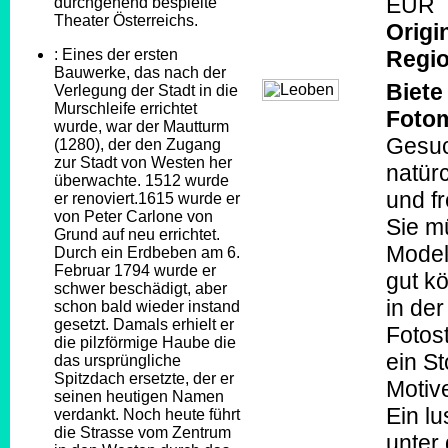
EUR
durchgehend bespielte
Theater Österreichs.
Origi
: Eines der ersten
Regio
Bauwerke, das nach der
Biete
Verlegung der Stadt in die
Murschleife errichtet
Fotom
wurde, war der Mautturm
Gesuc
(1280), der den Zugang
zur Stadt von Westen her
natürc
überwachte. 1512 wurde
und f
er renoviert.1615 wurde er
von Peter Carlone von
Sie m
Grund auf neu errichtet.
Model
Durch ein Erdbeben am 6.
Februar 1794 wurde er
gut k
schwer beschädigt, aber
in de
schon bald wieder instand
gesetzt. Damals erhielt er
Fotos
die pilzförmige Haube die
ein St
das ursprüngliche
Spitzdach ersetzte, der er
Motiv
seinen heutigen Namen
Ein lu
verdankt. Noch heute führt
die Strasse vom Zentrum
unter