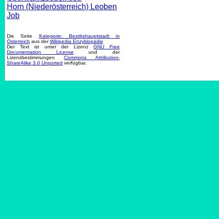
Horn (Niederösterreich) Leoben
Job
Die Seite
Kategorie: Bezirkshauptstadt in
Österreich
aus der
Wikipedia Enzyklopädie
Der Text ist unter der Lizenz
GNU Free
Documentation License
und der
Lizenzbestimmungen
Commons Attribution-
ShareAlike 3.0 Unported
verfügbar.