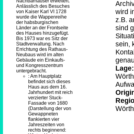
Nachbarhäuser erweitert.
Archi
Anlässlich des Besuches
wird 
von Kaiser Karl VI 1728
wurde die Wappenreihe
z.B. a
der habsburgischen
sind 
Länder an der Frontseite
des Hauses hinzugefügt.
Situat
Bis 1973 war es Sitz der
sein,
Stadtverwaltung. Nach
Errichtung des Rathaus-
Konta
Neubaus wird im alten
genau
Gebäude ein Einkaufs-
und Kongresszentrum
Lage:
untergebracht.
Wörth
: Am Hauptplatz
befindet sich dieses
Aufw
Haus aus dem 16.
Origi
Jahrhundert mit reich
verzierter Stuck-
Regio
Fassade von 1680
Wörth
(Darstellung der von
Gewappneten
flankierten vier
Jahreszeiten von
rechts beginnend: