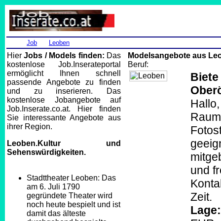
Job
Leoben
Hier
Jobs / Models finden:
Das
Modelsangebote aus Le
kostenlose Job.Inserateportal
Beruf:
ermöglicht Ihnen schnell
Biete
passende Angebote zu finden
Oberö
und zu inserieren. Das
kostenlose Jobangebote auf
Hallo,
Job.Inserate.co.at. Hier finden
Raum 
Sie interessante Angebote aus
ihrer Region.
Fotos
geeig
Leoben.Kultur und
Sehenswürdigkeiten.
mitgeb
und f
Stadttheater Leoben: Das
Konta
am 6. Juli 1790
Zeit.
gegründete Theater wird
noch heute bespielt und ist
Lage:
damit das älteste