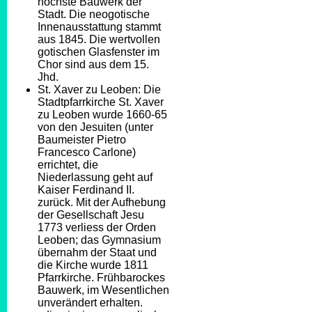
höchste Bauwerk der
Stadt. Die neogotische
Innenausstattung stammt
aus 1845. Die wertvollen
gotischen Glasfenster im
Chor sind aus dem 15.
Jhd.
St. Xaver zu Leoben: Die
Stadtpfarrkirche St. Xaver
zu Leoben wurde 1660-65
von den Jesuiten (unter
Baumeister Pietro
Francesco Carlone)
errichtet, die
Niederlassung geht auf
Kaiser Ferdinand II.
zurück. Mit der Aufhebung
der Gesellschaft Jesu
1773 verliess der Orden
Leoben; das Gymnasium
übernahm der Staat und
die Kirche wurde 1811
Pfarrkirche. Frühbarockes
Bauwerk, im Wesentlichen
unverändert erhalten.