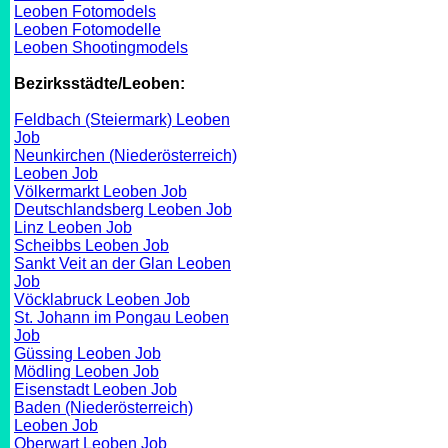
Leoben Fotomodels
Leoben Fotomodelle
Leoben Shootingmodels
Bezirksstädte/Leoben:
Feldbach (Steiermark) Leoben
Job
Neunkirchen (Niederösterreich)
Leoben Job
Völkermarkt Leoben Job
Deutschlandsberg Leoben Job
Linz Leoben Job
Scheibbs Leoben Job
Sankt Veit an der Glan Leoben
Job
Vöcklabruck Leoben Job
St. Johann im Pongau Leoben
Job
Güssing Leoben Job
Mödling Leoben Job
Eisenstadt Leoben Job
Baden (Niederösterreich)
Leoben Job
Oberwart Leoben Job