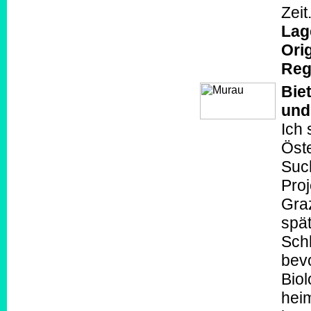
Zeit
Lag
Orig
Reg
Bie
und
Ich 
Öste
Suc
Proj
Gra
spät
Schl
bev
Biol
heim