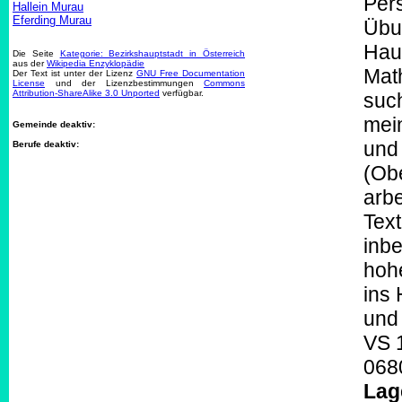
Pers
Hallein Murau
Eferding Murau
Übu
Hau
Die Seite
Kategorie: Bezirkshauptstadt in Österreich
aus der
Wikipedia Enzyklopädie
Math
Der Text ist unter der Lizenz
GNU Free Documentation
License
und der Lizenzbestimmungen
Commons
Attribution-ShareAlike 3.0 Unported
verfügbar.
such
mei
Gemeinde deaktiv:
und 
Berufe deaktiv:
(Obe
arb
Text
inbe
hoh
ins
und
VS 1
068
Lag