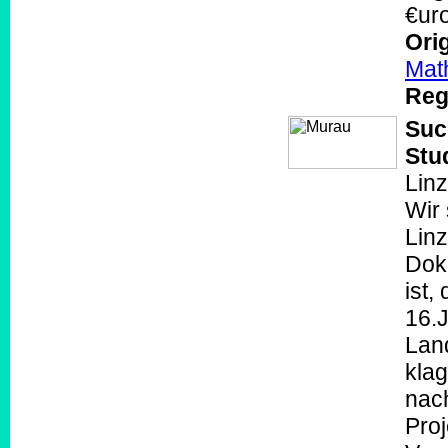
€ur
Orig
Mat
Reg
Suc
Stu
Linz
Wir 
Linz
Dok
ist,
16.
Lan
kla
nach
Proj