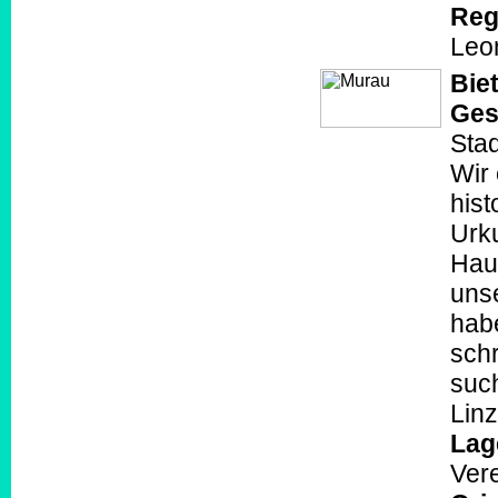
Reg
Leo
Biet
Ges
Stad
Wir 
hist
Urk
Haus
uns
habe
schr
suc
Linz
Lag
Ver