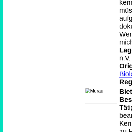
kenn
müs
auf
doku
Wenn
mic
Lag
n.V
Orig
Bio
Reg
Biet
Bes
Täti
bear
Kenn
zu H