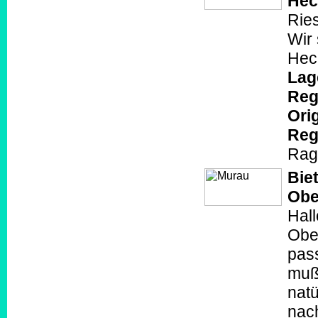
Hec
Ries
Wir
Heck
Lag
Reg
Orig
Reg
Ragn
Bie
Obe
Hall
Ober
pas
muß 
natü
nac