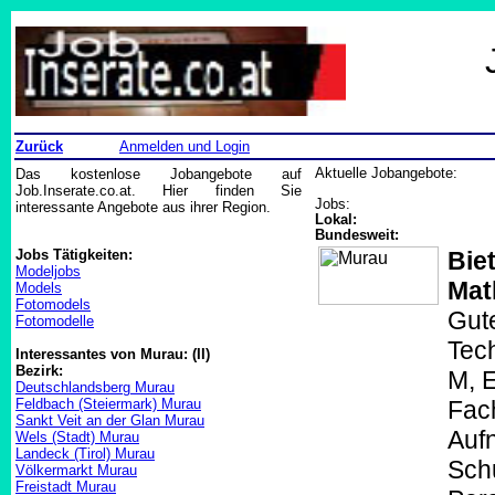
Zurück
Anmelden und Login
Das kostenlose Jobangebote auf
Aktuelle Jobangebote:
Job.Inserate.co.at. Hier finden Sie
Jobs:
interessante Angebote aus ihrer Region.
Lokal:
Bundesweit:
Jobs Tätigkeiten:
Bie
Modeljobs
Mat
Models
Fotomodels
Gute
Fotomodelle
Tech
Interessantes von Murau: (II)
Bezirk:
M, 
Deutschlandsberg Murau
Feldbach (Steiermark) Murau
Fac
Sankt Veit an der Glan Murau
Auf
Wels (Stadt) Murau
Landeck (Tirol) Murau
Schu
Völkermarkt Murau
Freistadt Murau