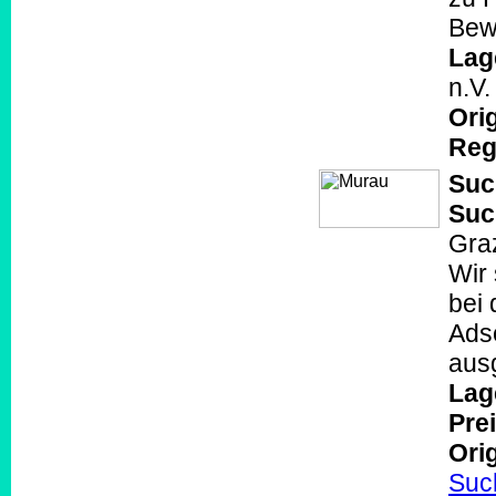
Bew
Lag
n.V
Orig
Reg
Suc
Suc
Gra
Wir
bei
Ads
aus
Lag
Prei
Orig
Suc